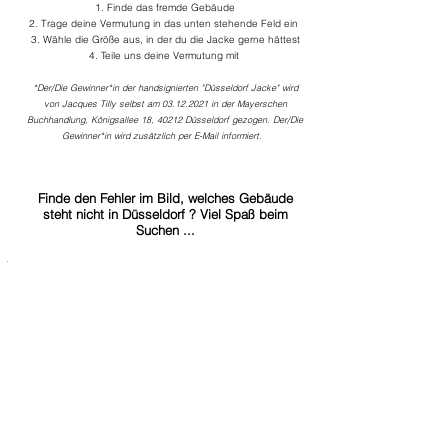
1. Finde das fremde Gebäude
2. Trage deine Vermutung in das unten stehende Feld ein
3. Wähle die Größe aus, in der du die Jacke gerne hättest
4. Teile uns deine Vermutung mit
*Der/Die Gewinner*in der handsignierten "Düsseldorf Jacke" wird
von Jacques Tilly selbst am
03.12.2021
in der Mayerschen
Buchhandlung, Königsallee 18, 40212 Düsseldorf gezogen. Der/Die
Gewinner*in wird zusätzlich per E-Mail informiert.
Finde den Fehler im Bild, welches Gebäude
steht nicht in Düsseldorf ? Viel Spaß beim
Suchen ...